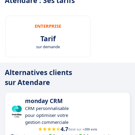
Atendare : Ses tarifs
ENTERPRISE
Tarif
sur demande
Alternatives clients
sur Atendare
monday CRM
CRM personnalisable
pour optimiser votre
gestion commerciale
4.7
Basé sur
+200 avis