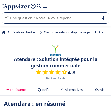
répondre (plusieurs lignes avec
shift + entrée
).
L'IA de Appvizer vous guide dans l'utilisation ou la sélection de
logiciel SaaS en entreprise.
Relation client et vente
Customer relationship management (CRM)
Atendare
Atendare : Solution intégrée pour la
gestion commerciale
4.8
Basé sur
4 avis
En résumé
Tarifs
Alternatives
Avis
Atendare : en résumé