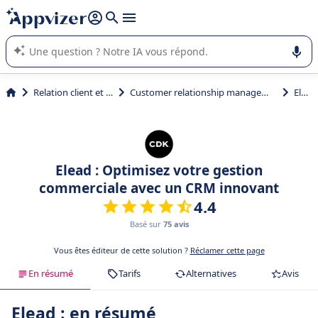
répondre (plusieurs lignes avec
shift + entrée
).
L'IA de Appvizer vous guide dans l'utilisation ou la sélection de
logiciel SaaS en entreprise.
Relation client et vente
Customer relationship management (CRM)
Elead
Elead : Optimisez votre gestion
commerciale avec un CRM innovant
4.4
Basé sur
75 avis
Vous êtes éditeur de cette solution ?
Réclamer cette page
En résumé
Tarifs
Alternatives
Avis
Elead : en résumé