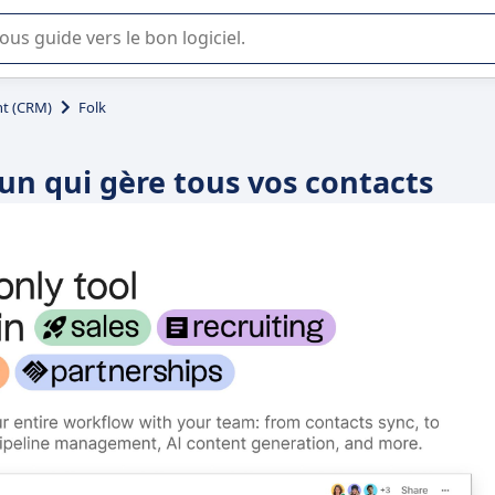
lisation ou la sélection de logiciel SaaS en entreprise.
t (CRM)
Folk
un qui gère tous vos contacts