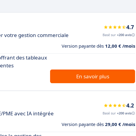
4.7
r votre gestion commerciale
Basé sur
+200 avis
Version payante dès
12,00 € /mois
offrant des tableaux
ventes
En savoir plus
4.2
E/PME avec IA intégrée
Basé sur
+200 avis
Version payante dès
29,00 € /mois
ise la gestion des