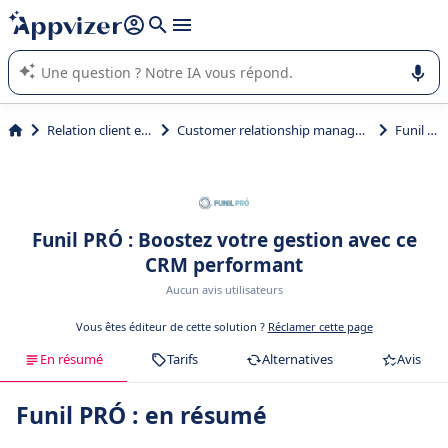
répondre (plusieurs lignes avec
shift + entrée
).
L'IA de Appvizer vous guide dans l'utilisation ou la sélection de
logiciel SaaS en entreprise.
Relation client et vente
Customer relationship management (CRM)
Funil PRÓ
Funil PRÓ : Boostez votre gestion avec ce
CRM performant
Aucun avis utilisateurs
Vous êtes éditeur de cette solution ?
Réclamer cette page
En résumé
Tarifs
Alternatives
Avis
Funil PRÓ : en résumé