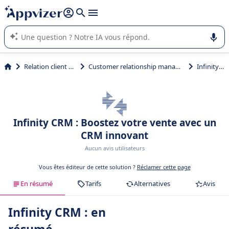
répondre (plusieurs lignes avec
shift + entrée
).
L'IA de Appvizer vous guide dans l'utilisation ou la sélection de
logiciel SaaS en entreprise.
Relation client et vente
Customer relationship management (CRM)
Infinity CRM
Infinity CRM : Boostez votre vente avec un
CRM innovant
Aucun avis utilisateurs
Vous êtes éditeur de cette solution ?
Réclamer cette page
En résumé
Tarifs
Alternatives
Avis
Infinity CRM : en