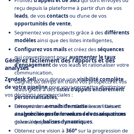
Profitez
d’appels et de SMS
qui sont envoyés ou
reçu depuis la plateforme à partir d’un de vos
leads
, de vos
contacts
ou d’une de vos
opportunités de vente
,
Segmentez vos prospects grâce à des
différents
modèles
ainsi que des listes intelligentes,
Configurez vos mails
et créez des
séquences
qui convertissent pour
augmenter le taux
Générez facilement des rapports et des
d’engagement
de vos leads et rationaliser votre
analyses
communication,
Zendesk Sell
vous donne une
visibilité complète
Gagnez du temps en triant vos prospects et vos
de votre pipeline
pour vous permettre d’optimiser
leads grâce à des
listes d’appels entièrement
vos décisions commerciales :
personnalisables
,
Envoyez des
Déterminer votre chiffre d'affaires en faisant
e-mails de masse
à vos listes et
analysez les performances de vos séquences
des
prévisions sur le volume de transactions
grâce à des
de vos équipes commerciales,
balises dynamiques
.
Obtenez une vision à
360°
sur la progression de