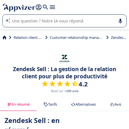
répondre (plusieurs lignes avec
shift + entrée
).
L'IA de Appvizer vous guide dans l'utilisation ou la sélection de
logiciel SaaS en entreprise.
Relation client et vente
Customer relationship management (CRM)
Zendesk Sell
Zendesk Sell : La gestion de la relation
client pour plus de productivité
4.2
Basé sur
+200 avis
En résumé
Tarifs
Alternatives
Avis
Zendesk Sell : en