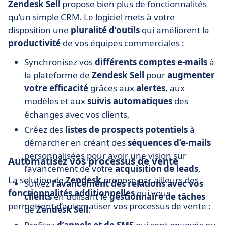
Zendesk Sell
propose bien plus de fonctionnalités
qu’un simple CRM. Le logiciel mets à votre
disposition une
pluralité d’outils
qui améliorent la
productivité
de vos équipes commerciales :
Synchronisez vos
différents comptes e-mails
à
la plateforme de
Zendesk Sell
pour
augmenter
votre efficacité
grâces aux
alertes
, aux
modèles et aux
suivis automatiques
des
échanges avec vos clients,
Créez des
listes de prospects potentiels
à
démarcher en créant des
séquences d’e-mails
personnalisées pour avoir une vision sur
Automatisez vos processus de vente
l’avancement de votre
acquisition de leads
,
La solution de
Zendesk
propose par ailleurs des
Suivez
l'avancement des relations avec vos
fonctionnalités additionnelles
qui vous
clients
en utilisant le
gestionnaire de tâches
permettent d’automatiser vos processus de vente :
de
Zendesk Sell
.