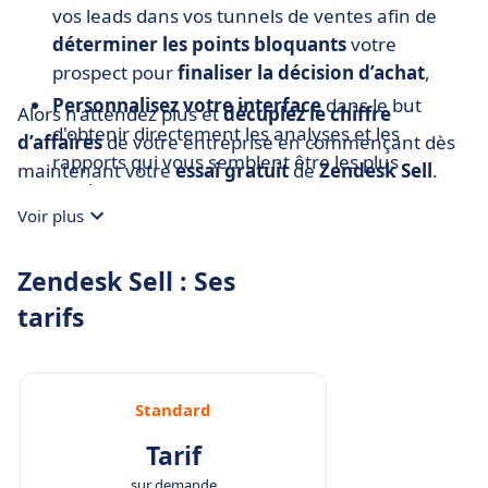
vos leads dans vos tunnels de ventes afin de
déterminer les points bloquants
votre
prospect pour
finaliser la décision d’achat
,
Personnalisez votre interface
dans le but
Alors n’attendez plus et
décuplez le chiffre
d'obtenir directement les analyses et les
d’affaires
de votre entreprise en commençant dès
rapports qui vous semblent être les plus
maintenant votre
essai gratuit
de
Zendesk Sell
.
pertinents.
Voir plus
Zendesk Sell : Ses
tarifs
Standard
Tarif
sur demande