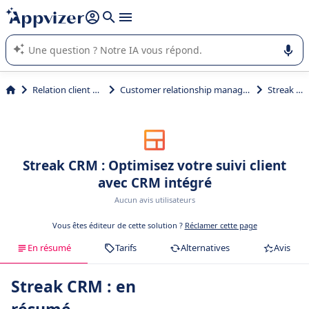
répondre (plusieurs lignes avec
shift + entrée
).
L'IA de Appvizer vous guide dans l'utilisation ou la sélection de
logiciel SaaS en entreprise.
Relation client et vente
Customer relationship management (CRM)
Streak CRM
Streak CRM : Optimisez votre suivi client
avec CRM intégré
Aucun avis utilisateurs
Vous êtes éditeur de cette solution ?
Réclamer cette page
En résumé
Tarifs
Alternatives
Avis
Streak CRM : en