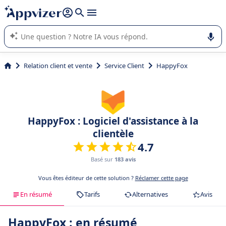
répondre (plusieurs lignes avec
shift + entrée
).
L'IA de Appvizer vous guide dans l'utilisation ou la sélection de
logiciel SaaS en entreprise.
Relation client et vente
Service Client
HappyFox
HappyFox : Logiciel d'assistance à la
clientèle
4.7
Basé sur
183 avis
Vous êtes éditeur de cette solution ?
Réclamer cette page
En résumé
Tarifs
Alternatives
Avis
HappyFox : en résumé