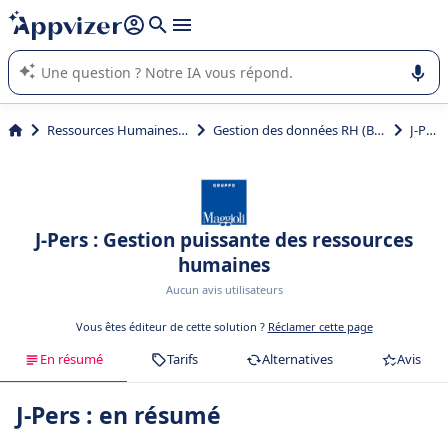
répondre (plusieurs lignes avec
shift + entrée
).
L'IA de Appvizer vous guide dans l'utilisation ou la sélection de
logiciel SaaS en entreprise.
Ressources Humaines (RH)
Gestion des données RH (BDESE)
J-Pers
J-Pers : Gestion puissante des ressources
humaines
Aucun avis utilisateurs
Vous êtes éditeur de cette solution ?
Réclamer cette page
En résumé
Tarifs
Alternatives
Avis
J-Pers : en résumé