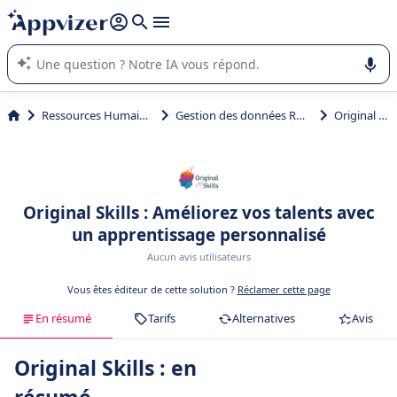
répondre (plusieurs lignes avec
shift + entrée
).
L'IA de Appvizer vous guide dans l'utilisation ou la sélection de
logiciel SaaS en entreprise.
Ressources Humaines (RH)
Gestion des données RH (BDESE)
Original Skills
Original Skills : Améliorez vos talents avec
un apprentissage personnalisé
Aucun avis utilisateurs
Vous êtes éditeur de cette solution ?
Réclamer cette page
En résumé
Tarifs
Alternatives
Avis
Original Skills : en