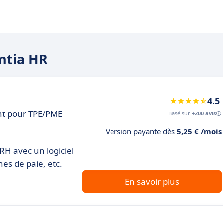
entia HR
4.5
nt pour TPE/PME
Basé sur
+200 avis
Version payante dès
5,25 € /mois
RH avec un logiciel
hes de paie, etc.
En savoir plus