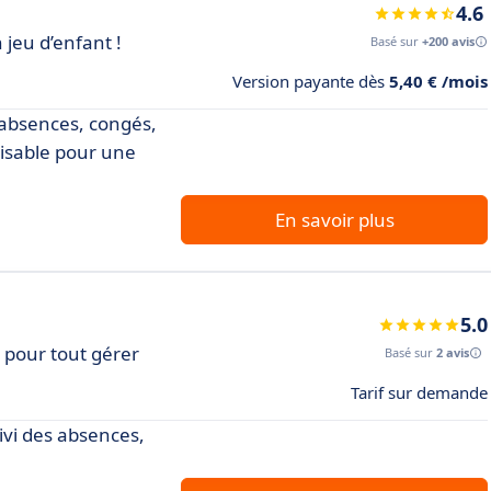
4.6
jeu d’enfant !
Basé sur
+200 avis
Version payante dès
5,40 € /mois
 absences, congés,
alisable pour une
En savoir plus
5.0
e pour tout gérer
Basé sur
2 avis
Tarif sur demande
uivi des absences,