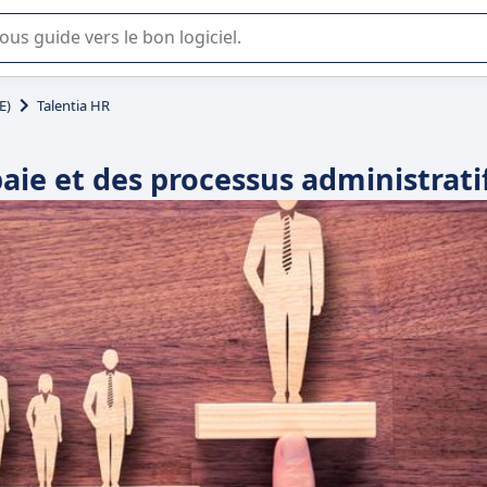
lisation ou la sélection de logiciel SaaS en entreprise.
E)
Talentia HR
paie et des processus administrati