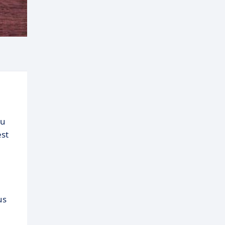
au
est
us