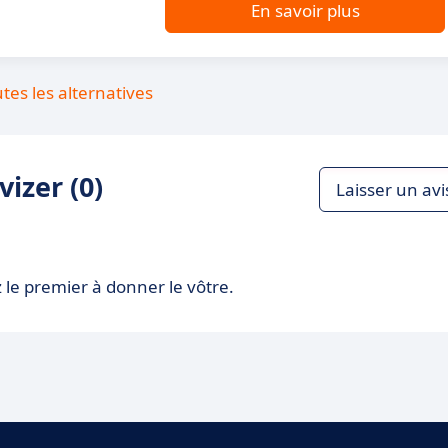
En savoir plus
utes les alternatives
izer (0)
Laisser un avi
 le premier à donner le vôtre.