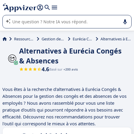
répondre (plusieurs lignes avec
shift + entrée
).
L'IA de Appvizer vous guide dans l'utilisation ou la sélection de
logiciel SaaS en entreprise.
Ressources Humaines (RH)
Gestion des congés et absences
Eurécia Congés & Absences
Alternatives à Eurécia Congés & Absences
Alternatives à Eurécia Congés
& Absences
4.6
Basé sur
+200 avis
Vous êtes à la recherche d'alternatives à Eurécia Congés &
Absences pour la gestion des congés et des absences de vos
employés ? Nous avons rassemblé pour vous une liste
pratique d'outils qui pourront répondre à vos besoins avec
efficacité. Découvrez nos recommandations pour trouver
l'outil qui correspond le mieux à vos attentes.