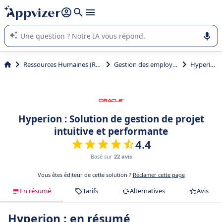
répondre (plusieurs lignes avec
shift + entrée
).
L'IA de Appvizer vous guide dans l'utilisation ou la sélection de
logiciel SaaS en entreprise.
Ressources Humaines (RH)
Gestion des employés
Hyperion
Hyperion : Solution de gestion de projet
intuitive et performante
4.4
Basé sur
22 avis
Vous êtes éditeur de cette solution ?
Réclamer cette page
En résumé
Tarifs
Alternatives
Avis
Hyperion : en résumé