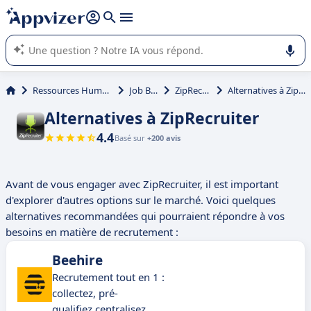
répondre (plusieurs lignes avec
shift + entrée
).
L'IA de Appvizer vous guide dans l'utilisation ou la sélection de
logiciel SaaS en entreprise.
Ressources Humaines (RH)
Job Board
ZipRecruiter
Alternatives à ZipRecruiter
Alternatives à ZipRecruiter
4.4
Basé sur
+200 avis
Avant de vous engager avec ZipRecruiter, il est important
d'explorer d'autres options sur le marché. Voici quelques
alternatives recommandées qui pourraient répondre à vos
besoins en matière de recrutement :
Beehire
Recrutement tout en 1 :
collectez, pré-
qualifiez,centralisez