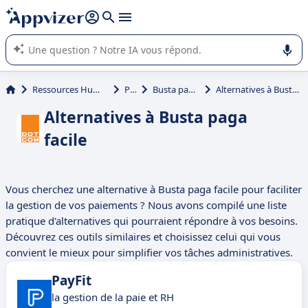
répondre (plusieurs lignes avec
shift + entrée
).
L'IA de Appvizer vous guide dans l'utilisation ou la sélection de
logiciel SaaS en entreprise.
Ressources Humaines (RH)
Paie
Busta paga facile
Alternatives à Busta paga facile
Alternatives à Busta paga
facile
Vous cherchez une alternative à Busta paga facile pour faciliter
la gestion de vos paiements ? Nous avons compilé une liste
pratique d'alternatives qui pourraient répondre à vos besoins.
Découvrez ces outils similaires et choisissez celui qui vous
convient le mieux pour simplifier vos tâches administratives.
PayFit
la gestion de la paie et RH