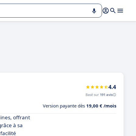
4.4
Basé sur
191 avis
Version payante dès
19,00 € /mois
ines, offrant
grâce à sa
acilité