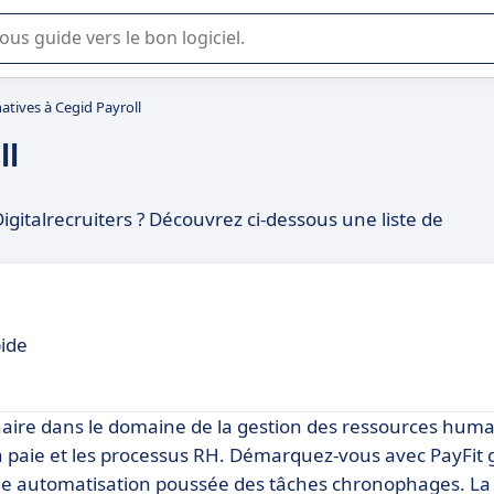
lisation ou la sélection de logiciel SaaS en entreprise.
natives à Cegid Payroll
ll
igitalrecruiters ? Découvrez ci-dessous une liste de
pide
naire dans le domaine de la gestion des ressources huma
la paie et les processus RH. Démarquez-vous avec PayFit 
une automatisation poussée des tâches chronophages. La f