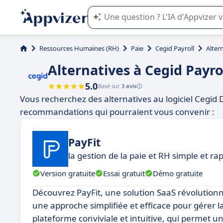
L'IA de Appvizer vous guide dans l'uti
Ressources Humaines (RH)
Paie
Cegid Payroll
Alter
Alternatives à Cegid Payro
5.0
Basé sur
3 avis
Vous recherchez des alternatives au logiciel Cegid D
recommandations qui pourraient vous convenir :
PayFit
la gestion de la paie et RH simple et ra
Version gratuite
Essai gratuit
Démo gratuite
Découvrez PayFit, une solution SaaS révolution
une approche simplifiée et efficace pour gérer 
plateforme conviviale et intuitive, qui permet 