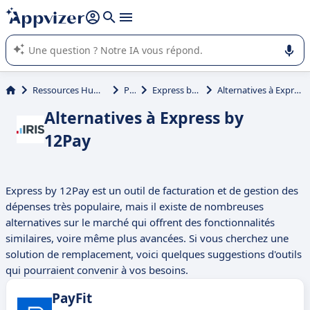
répondre (plusieurs lignes avec
shift + entrée
).
L'IA de Appvizer vous guide dans l'utilisation ou la sélection de
logiciel SaaS en entreprise.
Ressources Humaines (RH)
Paie
Express by 12Pay
Alternatives à Express by 12Pay
Alternatives à Express by
12Pay
Express by 12Pay est un outil de facturation et de gestion des
dépenses très populaire, mais il existe de nombreuses
alternatives sur le marché qui offrent des fonctionnalités
similaires, voire même plus avancées. Si vous cherchez une
solution de remplacement, voici quelques suggestions d'outils
qui pourraient convenir à vos besoins.
PayFit