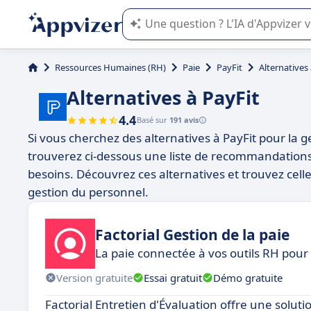
L'IA de Appvizer vous guide dans l'uti
Ressources Humaines (RH)
Paie
PayFit
Alternatives 
Alternatives à PayFit
4.4
Basé sur
191 avis
Si vous cherchez des alternatives à PayFit pour la 
trouverez ci-dessous une liste de recommandations 
besoins. Découvrez ces alternatives et trouvez cell
gestion du personnel.
Factorial Gestion de la paie
La paie connectée à vos outils RH pour
Version gratuite
Essai gratuit
Démo gratuite
Factorial Entretien d'Évaluation offre une solu