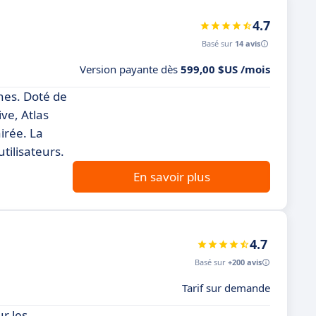
4.7
Basé sur
14 avis
Version payante dès
599,00 $US /mois
nes. Doté de
ive, Atlas
irée. La
utilisateurs.
En savoir plus
4.7
Basé sur
+200 avis
Tarif sur demande
r les