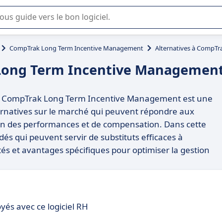
lisation ou la sélection de logiciel SaaS en entreprise.
CompTrak Long Term Incentive Management
Alternatives à CompT
 Long Term Incentive Managemen
erme, CompTrak Long Term Incentive Management est une
ternatives sur le marché qui peuvent répondre aux
ion des performances et de compensation. Dans cette
és qui peuvent servir de substituts efficaces à
és et avantages spécifiques pour optimiser la gestion
és avec ce logiciel RH