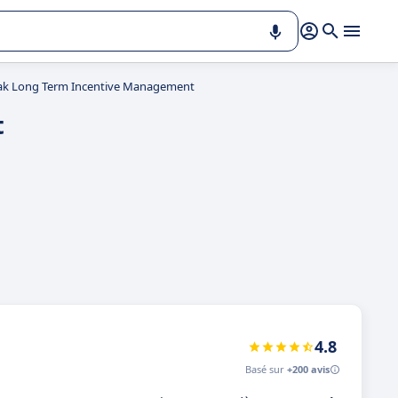
rak Long Term Incentive Management
t
4.8
Basé sur
+200 avis