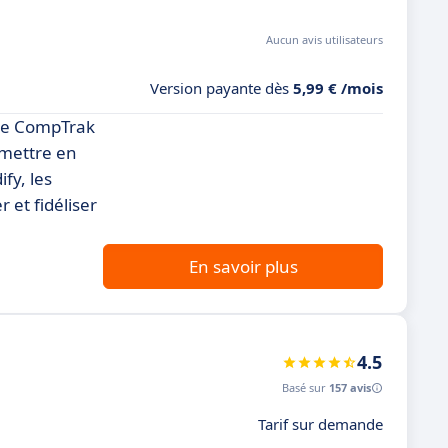
Aucun avis utilisateurs
Version payante dès
5,99 € /mois
 de CompTrak
 mettre en
fy, les
 et fidéliser
En savoir plus
4.5
Basé sur
157 avis
Tarif sur demande