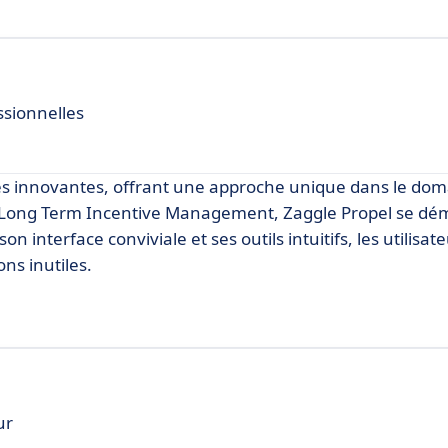
sionnelles
ités innovantes, offrant une approche unique dans le do
k Long Term Incentive Management, Zaggle Propel se d
à son interface conviviale et ses outils intuitifs, les utilis
ns inutiles.
ur