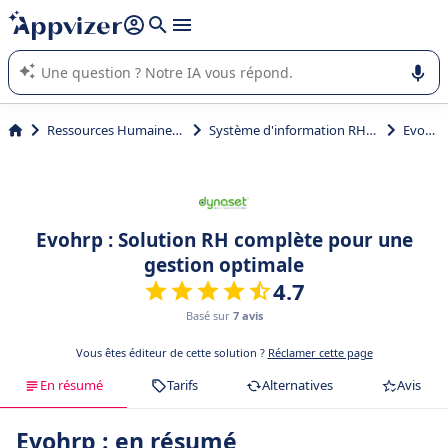
répondre (plusieurs lignes avec
shift + entrée
).
L'IA de Appvizer vous guide dans l'utilisation ou la sélection de
logiciel SaaS en entreprise.
Ressources Humaines (RH)
Système d'information RH (SIRH)
Evohrp
Evohrp : Solution RH complète pour une
gestion optimale
4.7
Basé sur
7 avis
Vous êtes éditeur de cette solution ?
Réclamer cette page
En résumé
Tarifs
Alternatives
Avis
Evohrp : en résumé