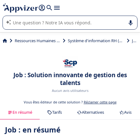
répondre (plusieurs lignes avec
shift + entrée
).
L'IA de Appvizer vous guide dans l'utilisation ou la sélection de
logiciel SaaS en entreprise.
Ressources Humaines (RH)
Système d'information RH (SIRH)
Job
Job : Solution innovante de gestion des
talents
Aucun avis utilisateurs
Vous êtes éditeur de cette solution ?
Réclamer cette page
En résumé
Tarifs
Alternatives
Avis
Job : en résumé