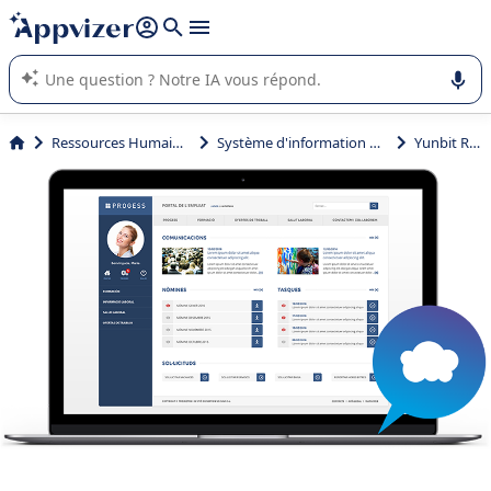
répondre (plusieurs lignes avec
shift + entrée
).
L'IA de Appvizer vous guide dans l'utilisation ou la sélection de
logiciel SaaS en entreprise.
Ressources Humaines (RH)
Système d'information RH (SIRH)
Yunbit RRHH