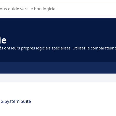
lisation ou la sélection de logiciel SaaS en entreprise.
ie
és ont leurs propres logiciels spécialisés. Utilisez le comparateur 
 RG System Suite