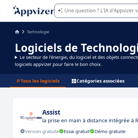
L'IA de Appvizer vous guide dans l'uti
Technologie
Logiciels de Technolog
Le secteur de l'énergie, du logiciel et des objets connect
logiciels appvizer pour faire le bon choix.
Tous les logiciels
Catégories associées
Assist
la prise en main à distance intégrée à
Version gratuite
Essai gratuit
Démo gratuite