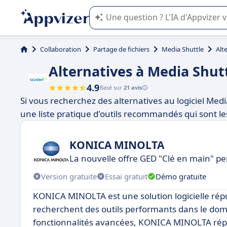
L'IA de Appvizer vous guide dans l'uti
Collaboration
Partage de fichiers
Media Shuttle
Alt
Alternatives à Media Shut
4.9
Basé sur
21 avis
Si vous recherchez des alternatives au logiciel Medi
une liste pratique d'outils recommandés qui sont les 
KONICA MINOLTA
La nouvelle offre GED "Clé en main" p
Version gratuite
Essai gratuit
Démo gratuite
KONICA MINOLTA est une solution logicielle rép
recherchent des outils performants dans le doma
fonctionnalités avancées, KONICA MINOLTA répond