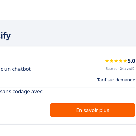
ify
5.0
ec un chatbot
Basé sur
24 avis
Tarif sur demande
s sans codage avec
En savoir plus