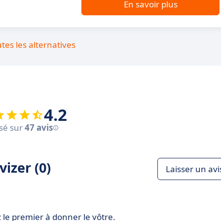
En savoir plus
utes les alternatives
4.2
sé sur
47 avis
izer (0)
Laisser un avi
 le premier à donner le vôtre.