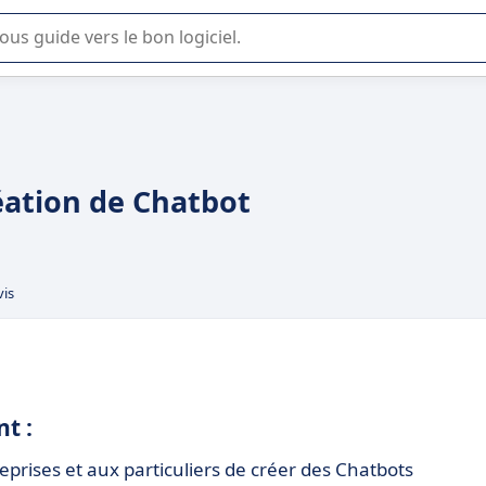
lisation ou la sélection de logiciel SaaS en entreprise.
réation de Chatbot
vis
t :
prises et aux particuliers de créer des Chatbots