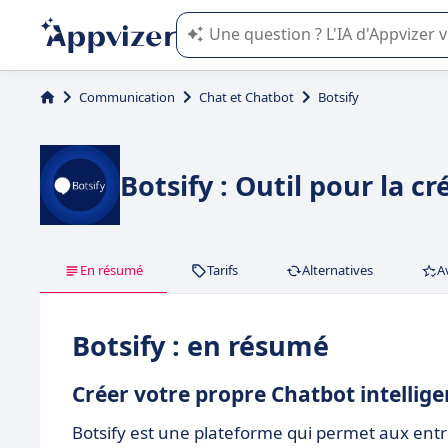
L'IA de Appvizer vous guide dans l'uti
Communication
Chat et Chatbot
Botsify
Botsify : Outil pour la c
En résumé
Tarifs
Alternatives
A
Botsify : en résumé
Créer votre propre Chatbot intelligen
Botsify est une plateforme qui permet aux entre