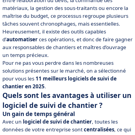
Entre l’élaboration du devis, la commande des
• Alobees
matériaux, la gestion des sous-traitants ou encore la
maîtrise du budget, ce processus regroupe plusieurs
• Batiscript
tâches souvent chronophages, mais essentielles.
• Costructor
Heureusement, il existe des outils capables
• DEAL.BMS
d’
automatiser
ces opérations, et donc de faire gagner
• Extrabat
aux responsables de chantiers et maîtres d’ouvrage
• Fieldwire by Hilti
un temps précieux.
Pour ne pas vous perdre dans les nombreuses
• iXbat Suivi de chantier
solutions présentes sur le marché, on a sélectionné
• Kaliti
pour vous les
11 meilleurs logiciels de suivi de
• Novade
chantier en 2025
.
• Scoplan
Quels sont les avantages à utiliser un
• Vertuoza
logiciel de suivi de chantier ?
• Comment choisir son logiciel de suivi de chantier ?
Un gain de temps général
Avec un
logiciel de suivi de chantier
, toutes les
données de votre entreprise sont
centralisées
, ce qui