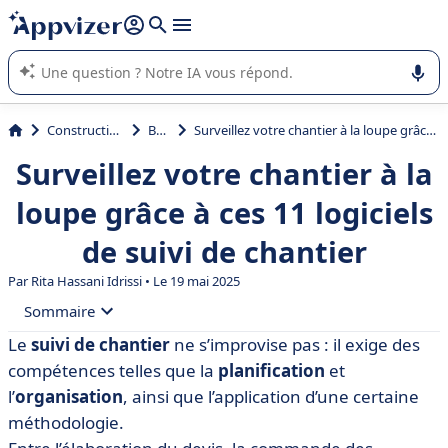
répondre (plusieurs lignes avec
shift + entrée
).
L'IA de Appvizer vous guide dans l'utilisation ou la sélection de
logiciel SaaS en entreprise.
Construction
BTP
Surveillez votre chantier à la loupe grâce à ces 11 logiciels de suivi de chantier
Surveillez votre chantier à la
loupe grâce à ces 11 logiciels
de suivi de chantier
Par
Rita Hassani Idrissi
• Le 19 mai 2025
Sommaire
Le
suivi de chantier
ne s’improvise pas : il exige des
• Quels sont les avantages à utiliser un logiciel de suivi
compétences telles que la
planification
et
de chantier ?
l’
organisation
, ainsi que l’application d’une certaine
• Tableau comparatif des 11 meilleurs logiciels de suivi
méthodologie.
de chantier en 2025