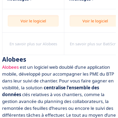
Planification avancée
Multi-appareil (PC,
des ressources de
Tablette ou smartphone)
l'entreprise en temps réel
Voir le logiciel
Voir le logiciel
Plateforme la plus
Contrôle de présence et
complète : du DCE à la
des heures effectuées
GPA
Prise en main simple et
Rapport de chantier
En savoir plus sur Alobees
En savoir plus sur BatiScri
rapide de l'outil
100 % personnalisable
Intégration avec les
Tarification flexible
Alobees
systèmes existants : SIRH,
Support interne /
Alobees
est un logiciel web doublé d’une application
ERP, etc
Formation Qualiopi
mobile, développé pour accompagner les PME du BTP
Gestion automatique et
dans leur suivi de chantier. Pour vous faire gagner en
conforme de toutes les
visibilité, la solution
centralise l’ensemble des
variables paie BTP
données
clés relatives à vos chantiers, comme la
gestion avancée du planning des collaborateurs, la
remontée des feuilles d’heures ou encore le suivi des
différentes tâches à effectuer. Le tout au moyen d’une