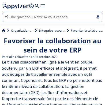
répondre (plusieurs lignes avec
shift + entrée
).
L'IA de Appvizer vous guide dans l'utilisation ou la sélection de
logiciel SaaS en entreprise.
Organisation et planification
Enterprise resource planning (ERP)
Favoriser la collaboration au sein de votre ERP
Favoriser la collaboration au
sein de votre ERP
Par Colin Lalouette • Le 14 octobre 2020
Le travail collaboratif en ligne a le vent en poupe.
Soutenu par un ERP efficace et intégrant, il permet
aux équipes de travailler ensemble avec un outil
commun. Cependant, tous les ERP ne permettent pas
le même niveau de collaboration. La gestion
documentaire (GED), les flux d’informations et
l’approche transversale font partie des éléments clé
qui feront le succès d’une bonne collaboration au sein