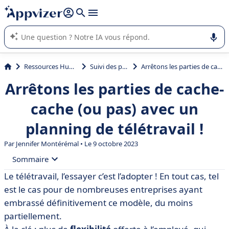
répondre (plusieurs lignes avec
shift + entrée
).
L'IA de Appvizer vous guide dans l'utilisation ou la sélection de
logiciel SaaS en entreprise.
Ressources Humaines (RH)
Suivi des présences
Arrêtons les parties de cache-cache (ou pas) avec un planning de télétravail !
Arrêtons les parties de cache-
cache (ou pas) avec un
planning de télétravail !
Par
Jennifer Montérémal
• Le 9 octobre 2023
Sommaire
Le télétravail, l’essayer c’est l’adopter ! En tout cas, tel
• Comment organiser une équipe en télétravail ? Les
est le cas pour de nombreuses entreprises ayant
enjeux du planning
embrassé définitivement ce modèle, du moins
• Comment créer un planning télétravail sur Excel ?
partiellement.