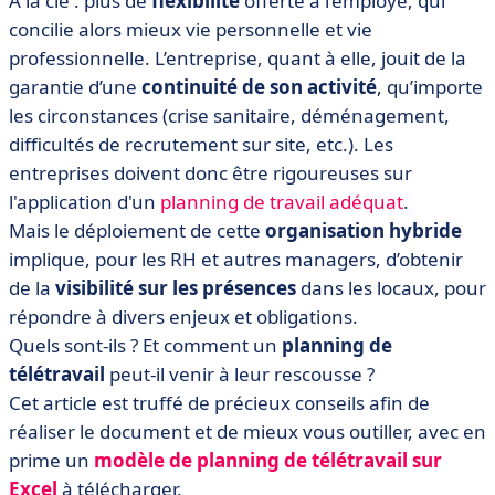
À la clé : plus de
flexibilité
offerte à l’employé, qui
• Modèle de planning Excel gratuit à télécharger
concilie alors mieux vie personnelle et vie
• Pourquoi préférer un planning en ligne ?
professionnelle. L’entreprise, quant à elle, jouit de la
• Que retenir ?
garantie d’une
continuité de son activité
, qu’importe
les circonstances (crise sanitaire, déménagement,
difficultés de recrutement sur site, etc.). Les
entreprises doivent donc être rigoureuses sur
l'application d'un
planning de travail adéquat
.
Mais le déploiement de cette
organisation hybride
implique, pour les RH et autres managers, d’obtenir
de la
visibilité sur les présences
dans les locaux, pour
répondre à divers enjeux et obligations.
Quels sont-ils ? Et comment un
planning de
télétravail
peut-il venir à leur rescousse ?
Cet article est truffé de précieux conseils afin de
réaliser le document et de mieux vous outiller, avec en
prime un
modèle de planning de télétravail sur
Excel
à télécharger.