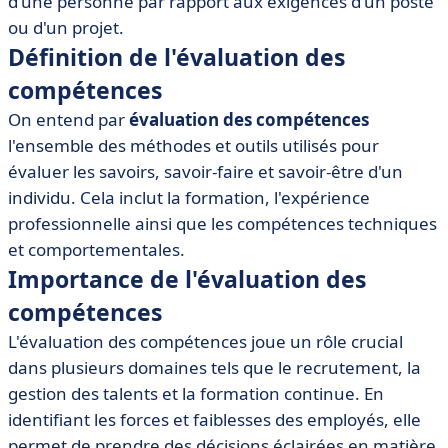
d'une personne par rapport aux exigences d'un poste
• Outils et logiciels pour l'évaluation des compétences
ou d'un projet.
• Meilleures pratiques pour mener une évaluation des
Définition de l'évaluation des
compétences
compétences
• Conclusion
On entend par
évaluation des compétences
l'ensemble des méthodes et outils utilisés pour
évaluer les savoirs, savoir-faire et savoir-être d'un
individu. Cela inclut la formation, l'expérience
professionnelle ainsi que les compétences techniques
et comportementales.
Importance de l'évaluation des
compétences
L'évaluation des compétences joue un rôle crucial
dans plusieurs domaines tels que le recrutement, la
gestion des talents et la formation continue. En
identifiant les forces et faiblesses des employés, elle
permet de prendre des décisions éclairées en matière