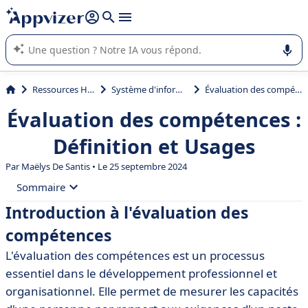
répondre (plusieurs lignes avec
shift + entrée
).
L'IA de Appvizer vous guide dans l'utilisation ou la sélection de
logiciel SaaS en entreprise.
Ressources Humaines (RH)
Système d'information RH (SIRH)
Évaluation des compétences : Définition et Usages
Évaluation des compétences :
Définition et Usages
Par
Maëlys De Santis
• Le 25 septembre 2024
Sommaire
Introduction à l'évaluation des
• Introduction à l'évaluation des compétences
compétences
• Définition de l'évaluation des compétences
L'évaluation des compétences est un processus
• Importance de l'évaluation des compétences
essentiel dans le développement professionnel et
• Méthodes d'évaluation des compétences
organisationnel. Elle permet de mesurer les capacités