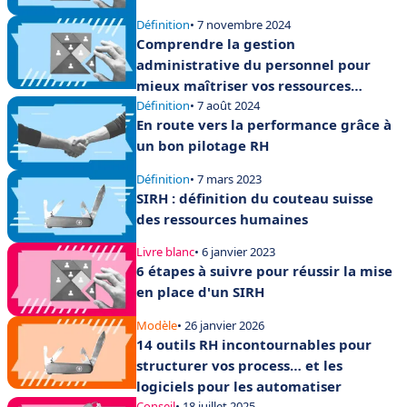
Définition
• 7 novembre 2024
Comprendre la gestion
administrative du personnel pour
mieux maîtriser vos ressources
humaines
Définition
• 7 août 2024
En route vers la performance grâce à
un bon pilotage RH
Définition
• 7 mars 2023
SIRH : définition du couteau suisse
des ressources humaines
Livre blanc
• 6 janvier 2023
6 étapes à suivre pour réussir la mise
en place d'un SIRH
Modèle
• 26 janvier 2026
14 outils RH incontournables pour
structurer vos process… et les
logiciels pour les automatiser
Conseil
• 18 juillet 2025