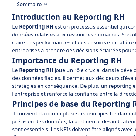
Sommaire
Introduction au Reporting RH
• Introduction au Reporting RH
Le
Reporting RH
est un processus essentiel qui cons
• Importance du Reporting RH
données relatives aux ressources humaines. Son obj
• Principes de base du Reporting RH
claire des performances et des besoins en matière de
entreprises à prendre des décisions éclairées pour 
• Outils et logiciels pour le Reporting RH
Importance du Reporting RH
• Exemples de Reporting RH
Le
Reporting RH
joue un rôle crucial dans le dével
• Meilleures pratiques pour un Reporting RH eff
des données fiables, il permet aux décideurs d'évalu
• Conclusion
stratégies en conséquence. De plus, un reporting e
l'entreprise et renforce la confiance entre la direct
Principes de base du Reporting 
Il convient d'aborder plusieurs principes fondamen
précision des données, la pertinence des indicateur
sont essentiels. Les KPIs doivent être alignés avec l