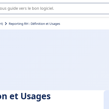
lisation ou la sélection de logiciel SaaS en entreprise.
H)
Reporting RH : Définition et Usages
on et Usages