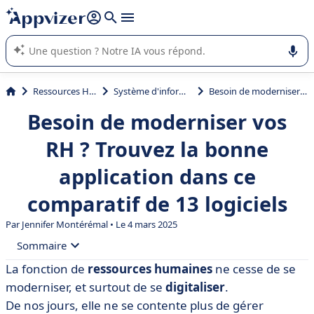
répondre (plusieurs lignes avec
shift + entrée
).
L'IA de Appvizer vous guide dans l'utilisation ou la sélection de
logiciel SaaS en entreprise.
Ressources Humaines (RH)
Système d'information RH (SIRH)
Besoin de moderniser vos RH ? Trouvez la bonne application dans ce comparatif de 13 logiciels
Besoin de moderniser vos
RH ? Trouvez la bonne
application dans ce
comparatif de 13 logiciels
Par
Jennifer Montérémal
• Le 4 mars 2025
Sommaire
La fonction de
ressources humaines
ne cesse de se
• Qu'est-ce qu'une application RH ?
moderniser, et surtout de se
digitaliser
.
• Quelle application RH choisir ? Top 13 des meilleurs
De nos jours, elle ne se contente plus de gérer