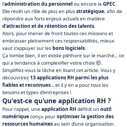
logiciels RH
l’
administration du personnel
ou encore la
GPEC
.
Elle revêt un rôle de plus en plus
stratégique
, afin de
• Bizneo HR
répondre aux forts enjeux actuels en matière
• Cegid HR
d’attraction et de rétention des talents
.
• Eurécia
Alors, pour mener de front toutes ces missions et
• Kelio
embrasser pleinement ces responsabilités, mieux
• Tellent HR
vaut s’appuyer sur les
bons logiciels
.
Ça tombe bien, il en existe pléthore sur le marché… ce
• Lucca
qui a tendance à complexifier votre choix 🤯.
• Oppus
Simplifiez-vous la tâche en lisant cet article. Vous y
• QuickMS
découvrirez
13 applications RH parmi les plus
• PayFit
fiables et reconnues
… et il y en a pour tous les
• Rippling
besoins et types d’entreprises !
Qu'est-ce qu'une application RH ?
• Talentia HR
• Adequasys
Pour rappel, une
application RH
définit un
outil
numérique
conçu pour
optimiser la gestion des
• Logitio
ressources humaines
au sein d’une organisation.
• Quels sont les avantages d’une application RH ?