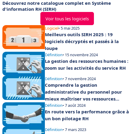
Découvrez notre catalogue complet en Système
d'information RH (SIRH)
Voir tous les logiciels
Logiciel
• 5 mai 2025
Meilleurs outils SIRH 2025 : 19
logiciels décryptés et passés à la
loupe
Définition
• 15 novembre 2024
La gestion des ressources humaines :
zoom sur les activités du service RH
Définition
• 7 novembre 2024
Comprendre la gestion
administrative du personnel pour
mieux maîtriser vos ressources
humaines
Définition
• 7 août 2024
En route vers la performance grâce à
un bon pilotage RH
Définition
• 7 mars 2023