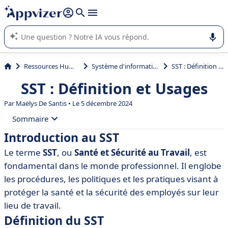
répondre (plusieurs lignes avec
shift + entrée
).
L'IA de Appvizer vous guide dans l'utilisation ou la sélection de
logiciel SaaS en entreprise.
Ressources Humaines (RH)
Système d'information RH (SIRH)
SST : Définition et Usages
SST : Définition et Usages
Par
Maëlys De Santis
• Le 5 décembre 2024
Sommaire
Introduction au SST
• Introduction au SST
Le terme
SST
, ou
Santé et Sécurité au Travail
, est
• Définition du SST
fondamental dans le monde professionnel. Il englobe
• Importance du SST
les procédures, les politiques et les pratiques visant à
protéger la santé et la sécurité des employés sur leur
• Les principaux éléments du SST
lieu de travail.
• Mise en œuvre d'un SST efficace
Définition du SST
• Outils et logiciels recommandés pour la gestion du