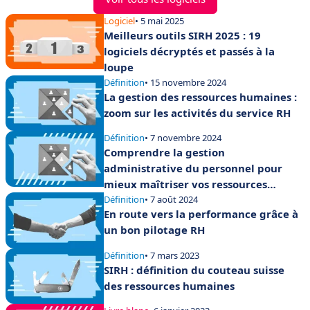
Logiciel
• 5 mai 2025
Meilleurs outils SIRH 2025 : 19
logiciels décryptés et passés à la
loupe
Définition
• 15 novembre 2024
La gestion des ressources humaines :
zoom sur les activités du service RH
Définition
• 7 novembre 2024
Comprendre la gestion
administrative du personnel pour
mieux maîtriser vos ressources
humaines
Définition
• 7 août 2024
En route vers la performance grâce à
un bon pilotage RH
Définition
• 7 mars 2023
SIRH : définition du couteau suisse
des ressources humaines