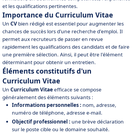
• Conseils pour rédiger un Curriculum Vitae efficace
et les qualifications pertinentes.
• Erreurs courantes à éviter dans un Curriculum Vitae
Importance du Curriculum Vitae
Un
CV
bien rédigé est essentiel pour augmenter les
chances de succès lors d'une recherche d'emploi. Il
permet aux recruteurs de passer en revue
rapidement les qualifications des candidats et de faire
une première sélection. Ainsi, il peut être l'élément
déterminant pour obtenir un entretien.
Éléments constitutifs d'un
Curriculum Vitae
Un
Curriculum Vitae
efficace se compose
généralement des éléments suivants :
Informations personnelles :
nom, adresse,
numéro de téléphone, adresse e-mail.
Objectif professionnel :
une brève déclaration
sur le poste cible ou le domaine souhaité.