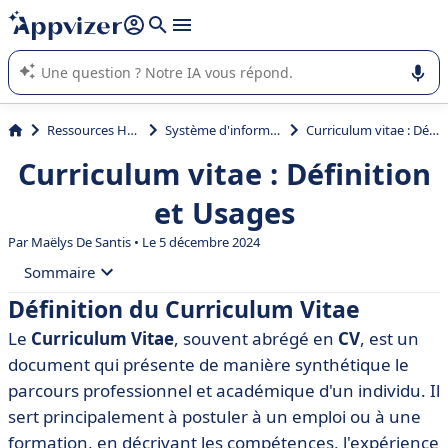
répondre (plusieurs lignes avec
shift + entrée
).
L'IA de Appvizer vous guide dans l'utilisation ou la sélection de
logiciel SaaS en entreprise.
Ressources Humaines (RH)
Système d'information RH (SIRH)
Curriculum vitae : Définition et Usages
Curriculum vitae : Définition
et Usages
Par
Maëlys De Santis
• Le 5 décembre 2024
Sommaire
Définition du Curriculum Vitae
• Définition du Curriculum Vitae
Le
Curriculum Vitae
, souvent abrégé en
CV
, est un
• Importance du Curriculum Vitae
document qui présente de manière synthétique le
• Éléments constitutifs d'un Curriculum Vitae
parcours professionnel et académique d'un individu. Il
sert principalement à postuler à un emploi ou à une
• Types de Curriculum Vitae
formation, en décrivant les compétences, l'expérience