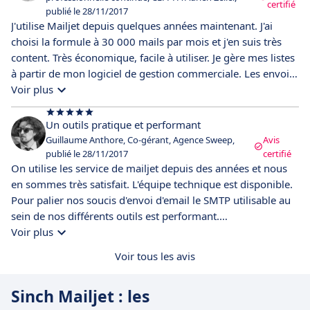
certifié
publié le 28/11/2017
J'utilise Mailjet depuis quelques années maintenant. J'ai
choisi la formule à 30 000 mails par mois et j'en suis très
content. Très économique, facile à utiliser. Je gère mes listes
à partir de mon logiciel de gestion commerciale. Les envois
sont très rapides.
Voir plus
Un outils pratique et performant
Guillaume Anthore, Co-gérant, Agence Sweep,
Avis
publié le 28/11/2017
certifié
On utilise les service de mailjet depuis des années et nous
en sommes très satisfait. L'équipe technique est disponible.
Pour palier nos soucis d'envoi d'email le SMTP utilisable au
sein de nos différents outils est performant.
Pour l'outil d'emailing, il nous convient également pour un
Voir plus
usage simple ou personnalisé en HTML directement.
Voir tous les avis
Les rapports sont égalements bien utiles pour suivre les
retombées de capagne... bref service que l'on
Sinch Mailjet : les
recommande... et surtout pour le prix plus qu'honnete !