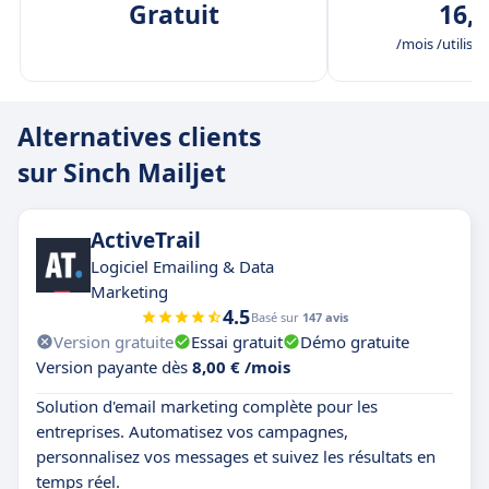
Gratuit
16,0
/mois /utilisat
Alternatives clients
sur Sinch Mailjet
ActiveTrail
Logiciel Emailing & Data
Marketing
4.5
Basé sur
147 avis
Version gratuite
Essai gratuit
Démo gratuite
Version payante dès
8,00 € /mois
Solution d'email marketing complète pour les
entreprises. Automatisez vos campagnes,
personnalisez vos messages et suivez les résultats en
temps réel.