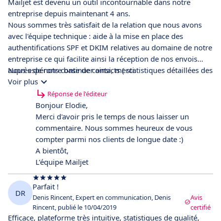
Mailjet est devenu un outil incontournable dans notre
entreprise depuis maintenant 4 ans.
Nous sommes très satisfait de la relation que nous avons
avec l'équipe technique : aide à la mise en place des
authentifications SPF et DKIM relatives au domaine de notre
entreprise ce qui facilite ainsi la réception de nos envois
auprès de notre base de contacts ( statistiques détaillées des
Nous espérons continuer ainsi, merci.
campagnes, statuts des emails, mise à disposition de
Voir plus
modèles de campagnes, campagnes personnalisables, envoi
Réponse de l'éditeur
programmée ou immédiat ...)
Bonjour Elodie,
Merci d'avoir pris le temps de nous laisser un
commentaire. Nous sommes heureux de vous
compter parmi nos clients de longue date :)
A bientôt,
L’équipe Mailjet
Parfait !
DR
Denis Rincent, Expert en communication, Denis
Avis
Rincent, publié le 10/04/2019
certifié
Efficace, plateforme très intuitive, statistiques de qualité,