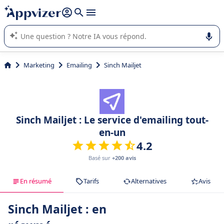
répondre (plusieurs lignes avec
shift + entrée
).
L'IA de Appvizer vous guide dans l'utilisation ou la sélection de
logiciel SaaS en entreprise.
Marketing
Emailing
Sinch Mailjet
Sinch Mailjet : Le service d'emailing tout-
en-un
4.2
Basé sur
+200 avis
En résumé
Tarifs
Alternatives
Avis
Sinch Mailjet : en