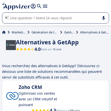
répondre (plusieurs lignes avec
shift + entrée
).
L'IA de Appvizer vous guide dans l'utilisation ou la sélection de
logiciel SaaS en entreprise.
Marketing
Génération de leads
GetApp
Alternatives à GetApp
Alternatives à GetApp
4.0
Basé sur
16 avis
Vous recherchez des alternatives à GetApp? Découvrez ci-
dessous une liste de solutions recommandées qui peuvent
servir de substituts efficaces à cet outil.
Zoho CRM
Optimisez vos ventes
avec un CRM intuitif et
puissant
4.3
Basé sur
+200 avis