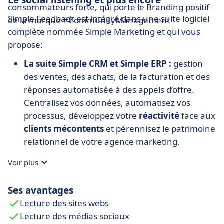
consommateurs forte, qui porte le Branding positif
Simple Feedback est intégré dans une suite logiciel
de la marque #CommunityManagement
complète nommée Simple Marketing et qui vous
propose:
La suite Simple CRM et Simple ERP :
gestion
des ventes, des achats, de la facturation et des
réponses automatisée à des appels d’offre.
Centralisez vos données, automatisez vos
processus, développez votre
réactivité
face aux
clients mécontents
et pérennisez le patrimoine
relationnel de votre agence marketing.
La gestion de vos communications :
Simple
Voir plus
Mass Mailing, Simple SMS, Simple Vocal, Simple
Fax et Simple Courrier sont autant de modules
Ses avantages
permettant de diffuser vos messages marketing
Lecture des sites webs
sur tous les canaux disponibles.
Lecture des médias sociaux
L’intégration de l’inbound marketing web :
le