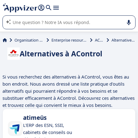
répondre (plusieurs lignes avec
shift + entrée
).
L'IA de Appvizer vous guide dans l'utilisation ou la sélection de
logiciel SaaS en entreprise.
Organisation et planification
Enterprise resource planning (ERP)
AControl
Alternatives à AControl
Alternatives à AControl
Si vous recherchez des alternatives à AControl, vous êtes au
bon endroit. Nous avons dressé une liste pratique d'outils
alternatifs qui pourraient répondre à vos besoins et se
substituer efficacement à AControl. Découvrez ces alternatives
et trouvez celle qui convient le mieux à vos besoins.
atimeüs
L'ERP des ESN, SSII,
cabinets de conseils ou