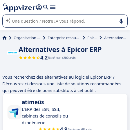
répondre (plusieurs lignes avec
shift + entrée
).
L'IA de Appvizer vous guide dans l'utilisation ou la sélection de
logiciel SaaS en entreprise.
Organisation et planification
Enterprise resource planning (ERP)
Epicor ERP
Alternatives à Epicor ERP
Alternatives à Epicor ERP
4.2
Basé sur
+200 avis
Vous recherchez des alternatives au logiciel Epicor ERP ?
Découvrez ci-dessous une liste de solutions recommandées
qui peuvent être de bons substituts à cet outil :
atimeüs
L'ERP des ESN, SSII,
cabinets de conseils ou
d'ingénierie
4.9
Basé sur
68 avis