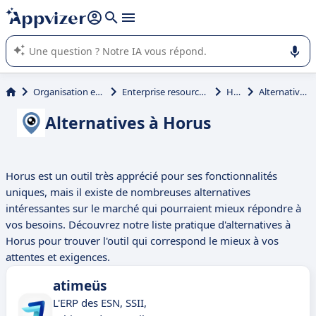
répondre (plusieurs lignes avec
shift + entrée
).
L'IA de Appvizer vous guide dans l'utilisation ou la sélection de
logiciel SaaS en entreprise.
Organisation et planification
Enterprise resource planning (ERP)
Horus
Alternatives à Horus
Alternatives à Horus
Horus est un outil très apprécié pour ses fonctionnalités
uniques, mais il existe de nombreuses alternatives
intéressantes sur le marché qui pourraient mieux répondre à
vos besoins. Découvrez notre liste pratique d'alternatives à
Horus pour trouver l'outil qui correspond le mieux à vos
attentes et exigences.
atimeüs
L'ERP des ESN, SSII,