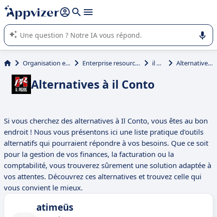
répondre (plusieurs lignes avec
shift + entrée
).
L'IA de Appvizer vous guide dans l'utilisation ou la sélection de
logiciel SaaS en entreprise.
Organisation et planification
Enterprise resource planning (ERP)
il Conto
Alternatives à il Conto
Alternatives à il Conto
Si vous cherchez des alternatives à Il Conto, vous êtes au bon
endroit ! Nous vous présentons ici une liste pratique d'outils
alternatifs qui pourraient répondre à vos besoins. Que ce soit
pour la gestion de vos finances, la facturation ou la
comptabilité, vous trouverez sûrement une solution adaptée à
vos attentes. Découvrez ces alternatives et trouvez celle qui
vous convient le mieux.
atimeüs