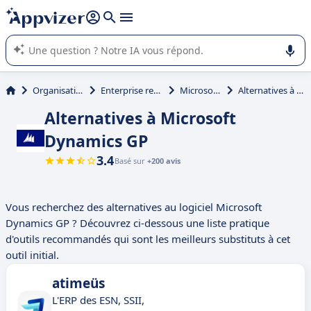
répondre (plusieurs lignes avec
shift + entrée
).
L'IA de Appvizer vous guide dans l'utilisation ou la sélection de
logiciel SaaS en entreprise.
Organisation et planification
Enterprise resource planning (ERP)
Microsoft Dynamics GP
Alternatives à Microsoft Dynamics GP
Alternatives à Microsoft
Dynamics GP
3.4
Basé sur
+200 avis
Vous recherchez des alternatives au logiciel Microsoft
Dynamics GP ? Découvrez ci-dessous une liste pratique
d'outils recommandés qui sont les meilleurs substituts à cet
outil initial.
atimeüs
L'ERP des ESN, SSII,