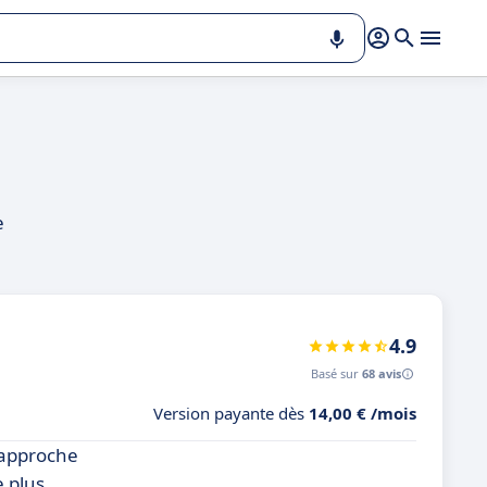
e
4.9
Basé sur
68 avis
Version payante dès
14,00 € /mois
n approche
 plus,