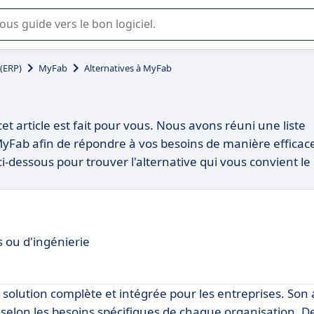
lisation ou la sélection de logiciel SaaS en entreprise.
 (ERP)
MyFab
Alternatives à MyFab
et article est fait pour vous. Nous avons réuni une liste
MyFab afin de répondre à vos besoins de manière efficac
-dessous pour trouver l'alternative qui vous convient le
s ou d'ingénierie
e solution complète et intégrée pour les entreprises. So
elon les besoins spécifiques de chaque organisation. De