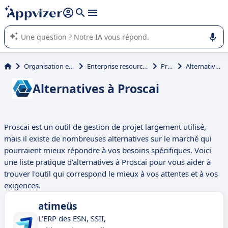
répondre (plusieurs lignes avec
shift + entrée
).
L'IA de Appvizer vous guide dans l'utilisation ou la sélection de
logiciel SaaS en entreprise.
Organisation et planification
Enterprise resource planning (ERP)
Proscai
Alternatives à Proscai
Alternatives à Proscai
Proscai est un outil de gestion de projet largement utilisé,
mais il existe de nombreuses alternatives sur le marché qui
pourraient mieux répondre à vos besoins spécifiques. Voici
une liste pratique d'alternatives à Proscai pour vous aider à
trouver l'outil qui correspond le mieux à vos attentes et à vos
exigences.
atimeüs
L'ERP des ESN, SSII,