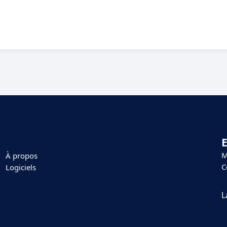
E
M
À propos
C
Logiciels
L