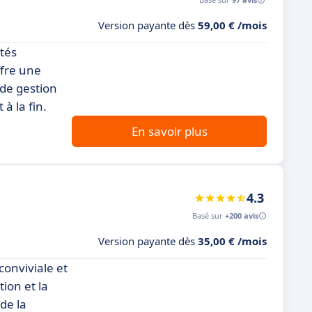
Version payante dès
59,00 € /mois
tés
ffre une
s de gestion
à la fin.
En savoir plus
4.3
Basé sur
+200 avis
Version payante dès
35,00 € /mois
conviviale et
tion et la
de la