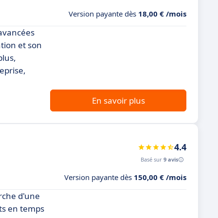
Version payante dès
18,00 € /mois
 avancées
ation et son
plus,
eprise,
En savoir plus
4.4
Basé sur
9 avis
Version payante dès
150,00 € /mois
erche d'une
nts en temps