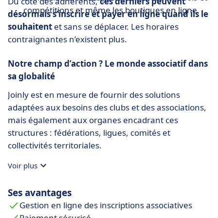
Du côté des adhérents,
ces derniers peuvent
compétitions et même les boutiques en ligne.
désormais s’inscrire et payer en ligne quand ils le
souhaitent
et sans se déplacer. Les horaires
contraignantes n’existent plus.
Notre champ d’action ? Le monde associatif dans
sa globalité
Joinly est en mesure de fournir des solutions
adaptées aux besoins des clubs et des associations,
mais également aux organes encadrant ces
structures : fédérations, ligues, comités et
collectivités territoriales.
Voir plus
Ses avantages
Gestion en ligne des inscriptions associatives
Paiement sécurisé