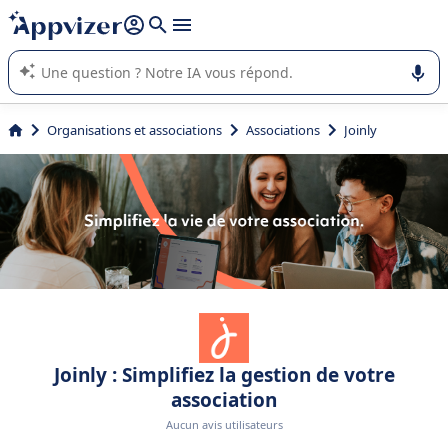
répondre (plusieurs lignes avec
shift + entrée
).
L'IA de Appvizer vous guide dans l'utilisation ou la sélection de
logiciel SaaS en entreprise.
Organisations et associations
Associations
Joinly
Joinly : Simplifiez la gestion de votre
association
Aucun avis utilisateurs