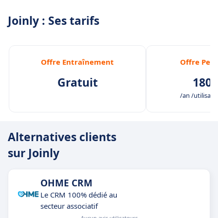
Joinly : Ses tarifs
Offre Entraînement
Offre Per
Gratuit
180,
/an /utilisate
Alternatives clients
sur Joinly
OHME CRM
Le CRM 100% dédié au
secteur associatif
Aucun avis utilisateurs