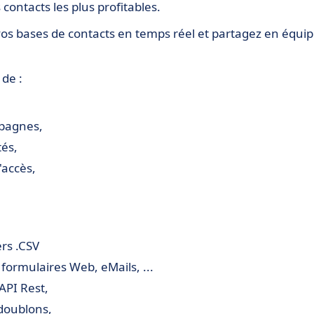
contacts les plus profitables.
er vos bases de contacts en temps réel et partagez en équi
 de :
mpagnes,
és,
'accès,
ers .CSV
 formulaires Web, eMails, ...
API Rest,
 doublons,