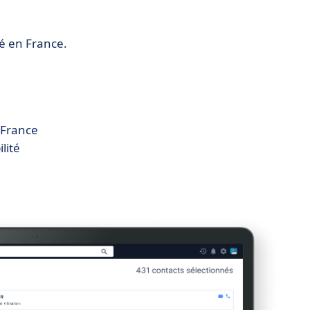
gé en France.
 France
lité