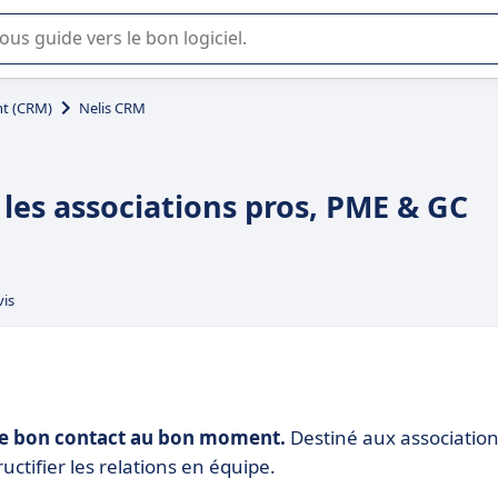
lisation ou la sélection de logiciel SaaS en entreprise.
t (CRM)
Nelis CRM
 les associations pros, PME & GC
vis
 le bon contact au bon moment.
Destiné aux association
tifier les relations en équipe.