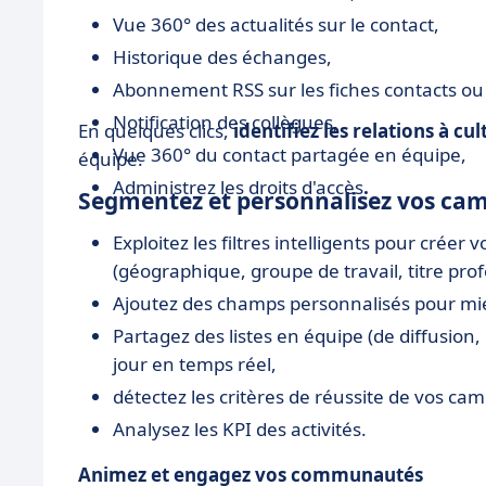
Vue 360° des actualités sur le contact,
Historique des échanges,
Abonnement RSS sur les fiches contacts ou
Notification des collègues,
En quelques clics,
identifiez les relations à cul
Vue 360° du contact partagée en équipe,
équipe.
Administrez les droits d'accès
.
Segmentez et personnalisez vos ca
Exploitez les filtres intelligents pour créer 
(géographique, groupe de travail, titre profe
Ajoutez des champs personnalisés pour mie
Partagez des listes en équipe (de diffusion, 
jour en temps réel,
détectez les critères de réussite de vos ca
Analysez les KPI des activités.
Animez et engagez vos communautés