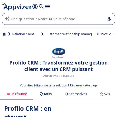
répondre (plusieurs lignes avec
shift + entrée
).
L'IA de Appvizer vous guide dans l'utilisation ou la sélection de
logiciel SaaS en entreprise.
Relation client et vente
Customer relationship management (CRM)
Profilo CRM
Profilo CRM : Transformez votre gestion
client avec un CRM puissant
Aucun avis utilisateurs
Vous êtes éditeur de cette solution ?
Réclamer cette page
En résumé
Tarifs
Alternatives
Avis
Profilo CRM : en