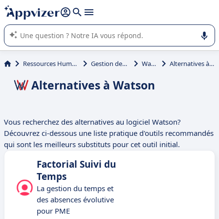
répondre (plusieurs lignes avec
shift + entrée
).
L'IA de Appvizer vous guide dans l'utilisation ou la sélection de
logiciel SaaS en entreprise.
Ressources Humaines (RH)
Gestion des temps
Watson
Alternatives à Watson
Alternatives à Watson
Vous recherchez des alternatives au logiciel Watson?
Découvrez ci-dessous une liste pratique d'outils recommandés
qui sont les meilleurs substituts pour cet outil initial.
Factorial Suivi du
Temps
La gestion du temps et
des absences évolutive
pour PME