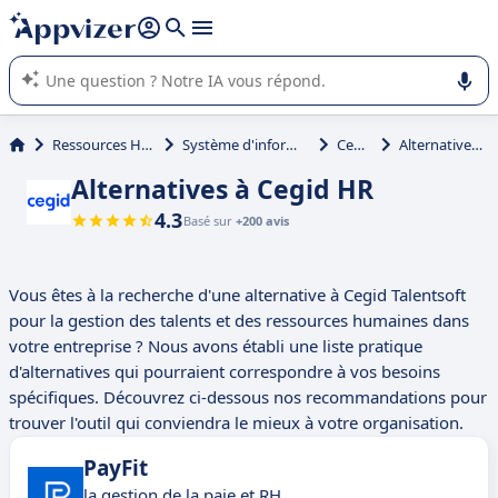
répondre (plusieurs lignes avec
shift + entrée
).
L'IA de Appvizer vous guide dans l'utilisation ou la sélection de
logiciel SaaS en entreprise.
Ressources Humaines (RH)
Système d'information RH (SIRH)
Cegid HR
Alternatives à Cegid HR
Alternatives à Cegid HR
4.3
Basé sur
+200 avis
Vous êtes à la recherche d'une alternative à Cegid Talentsoft
pour la gestion des talents et des ressources humaines dans
votre entreprise ? Nous avons établi une liste pratique
d'alternatives qui pourraient correspondre à vos besoins
spécifiques. Découvrez ci-dessous nos recommandations pour
trouver l'outil qui conviendra le mieux à votre organisation.
PayFit
la gestion de la paie et RH