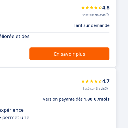
4.8
Basé sur
94 avis
Tarif sur demande
éliorée et des
En savoir plus
4.7
Basé sur
3 avis
Version payante dès
1,80 € /mois
 expérience
ue permet une